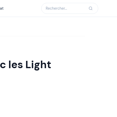
at
c les Light