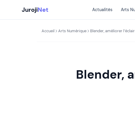
Aller
Juroji
Net
Actualités
Arts N
au
contenu
Accueil
Arts Numérique
Blender, améliorer l’éclair
Blender, a