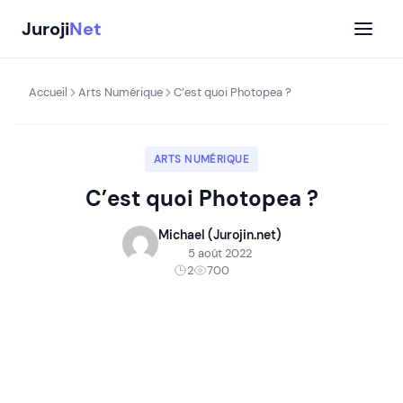
Aller
Juroji
Net
au
contenu
Accueil
Arts Numérique
C’est quoi Photopea ?
ARTS NUMÉRIQUE
C’est quoi Photopea ?
Michael (Jurojin.net)
5 août 2022
2
700