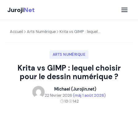
Aller
Juroji
Net
au
contenu
Accueil
Arts Numérique
Krita vs GIMP : lequel...
ARTS NUMÉRIQUE
Krita vs GIMP : lequel choisir
pour le dessin numérique ?
Michael (Jurojin.net)
22 février 2026
(màj 1 août 2026)
13
142