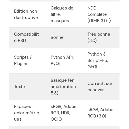
Calques de
NDE
Édition non
filtre,
complète
destructive
masques
(GIMP 3.0+)
Compatibilit
Très bonne
Bonne
é PSD
(3.0)
Python 3,
Scripts /
Python API,
Script-Fu,
Plugins
PyQt
GEGL
Basique (en
Correct, sur
Texte
amélioration
canevas
5.3)
Espaces
sRGB, Adobe
sRGB, Adobe
colorimétriq
RGB, HDR,
RGB (3.0)
ues
OCIO