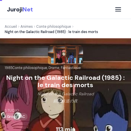
Aller
Juroji
Net
au
contenu
Accueil
Animes
Conte philosophique
Night on the Galactic Railroad (1985) : le train des morts
1985
Conte philosophique, Drame, Fantastique
Night on the Galactic Railroad (1985) :
le train des morts
Night on the Galactic Railroad
銀河鉄道の夜
STUDIO
Group TAC
113 min