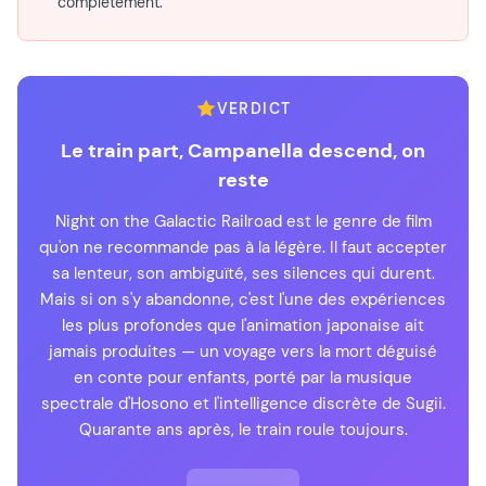
complètement.
VERDICT
Le train part, Campanella descend, on
reste
Night on the Galactic Railroad est le genre de film
qu'on ne recommande pas à la légère. Il faut accepter
sa lenteur, son ambiguïté, ses silences qui durent.
Mais si on s'y abandonne, c'est l'une des expériences
les plus profondes que l'animation japonaise ait
jamais produites — un voyage vers la mort déguisé
en conte pour enfants, porté par la musique
spectrale d'Hosono et l'intelligence discrète de Sugii.
Quarante ans après, le train roule toujours.