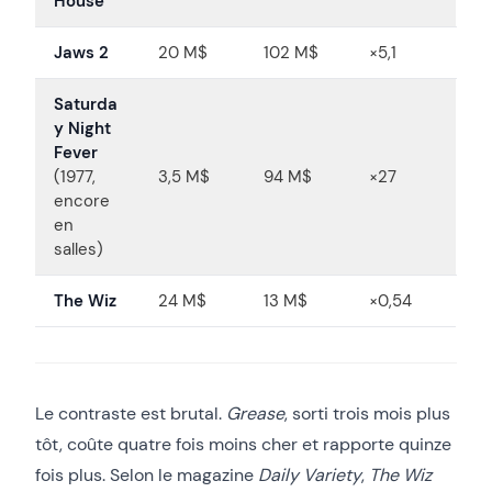
House
Jaws 2
20 M$
102 M$
×5,1
Saturda
y Night
Fever
(1977,
3,5 M$
94 M$
×27
encore
en
salles)
The Wiz
24 M$
13 M$
×0,54
Le contraste est brutal.
Grease
, sorti trois mois plus
tôt, coûte quatre fois moins cher et rapporte quinze
fois plus. Selon le magazine
Daily Variety
,
The Wiz