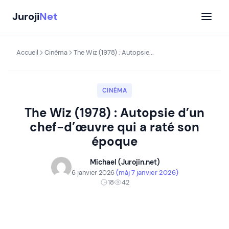
Aller
Juroji
Net
au
contenu
Accueil
Cinéma
The Wiz (1978) : Autopsie...
CINÉMA
The Wiz (1978) : Autopsie d’un
chef-d’œuvre qui a raté son
époque
Michael (Jurojin.net)
6 janvier 2026
(màj 7 janvier 2026)
18
42