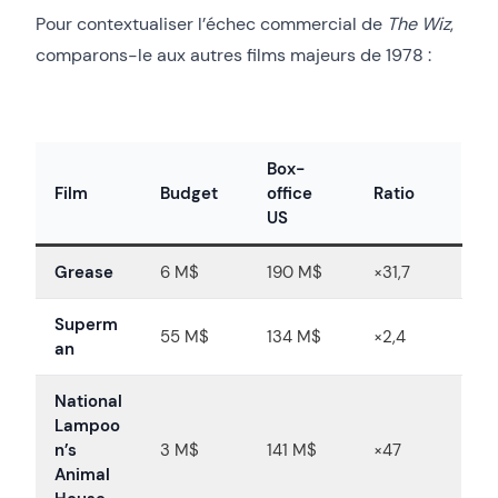
Pour contextualiser l’échec commercial de
The Wiz
,
comparons-le aux autres films majeurs de 1978 :
Box-
Film
Budget
office
Ratio
US
Grease
6 M$
190 M$
×31,7
Superm
55 M$
134 M$
×2,4
an
National
Lampoo
n’s
3 M$
141 M$
×47
Animal