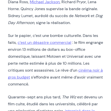
Diana Ross,
Michael Jackson
, Richard Pryor, Lena
Horne. Quincy Jones supervise la bande originale.
Sidney Lumet, auréolé du succès de
Network
et
Dog
Day Afternoon
, signe la réalisation.
Sur le papier, c’est une bombe culturelle. Dans les
faits,
c’est un désastre commercial
: le film engrange
environ 13 millions de dollars au box-office
domestique, laissant Motown et Universal avec une
perte nette estimée à plus de 10 millions. Les
critiques sont assassines. Le rêve d’un
cinéma noir à
gros budget
s’effondre avant même d’avoir vraiment
commencé.
Quarante-sept ans plus tard,
The Wiz
est devenu un
film culte, étudié dans les universités, célébré par
une génération d’artistes noirs,
intronisé dans la