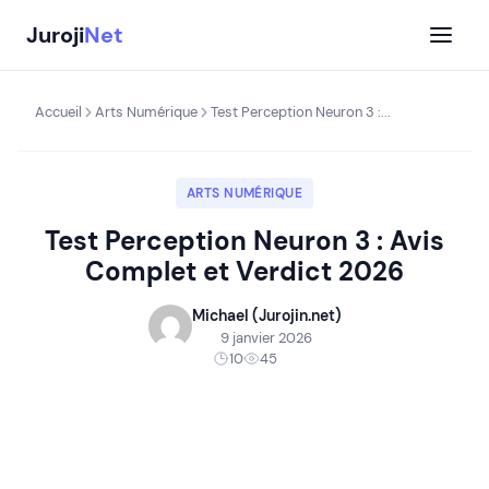
Aller
Juroji
Net
au
contenu
Accueil
Arts Numérique
Test Perception Neuron 3 :...
ARTS NUMÉRIQUE
Test Perception Neuron 3 : Avis
Complet et Verdict 2026
Michael (Jurojin.net)
9 janvier 2026
10
45