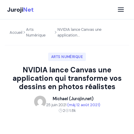
Aller
Juroji
Net
au
contenu
Arts
NVIDIA lance Canvas une
Accueil
Numérique
application...
ARTS NUMÉRIQUE
NVIDIA lance Canvas une
application qui transforme vos
dessins en photos réalistes
Michael (Jurojin.net)
25 juin 2021
(màj 12 août 2021)
2
1.8k