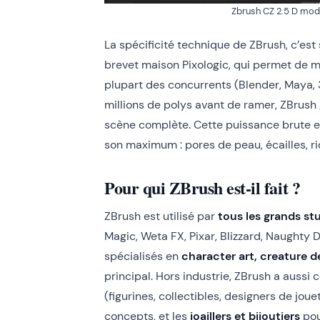
Zbrush CZ 2.5 D mod
La spécificité technique de ZBrush, c’est
brevet maison Pixologic, qui permet de m
plupart des concurrents (Blender, Maya,
millions de polys avant de ramer, ZBru
scène complète. Cette puissance brute en f
son maximum : pores de peau, écailles, r
Pour qui ZBrush est-il fait ?
ZBrush est utilisé par
tous les grands st
Magic, Weta FX, Pixar, Blizzard, Naughty 
spécialisés en
character art, creature d
principal. Hors industrie, ZBrush a aussi 
(figurines, collectibles, designers de jouet
concepts, et les
joaillers et bijoutiers
pou