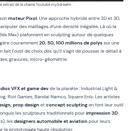
e extrait de la chaine Youtube my3drealm
 son
moteur Pixol
. Une approche hybride entre 2D et 3D,
anipuler des maillages d’une densité inégalée. Là où la
 3ds Max) plafonnent en sculpting autour de quelques
sh gère couramment
20, 50, 100 millions de polys
sur une
ait l’outil de choix dès qu’il s’agit de pousser le détail à
ides, gravures, micro-géométrie.
udios VFX et game dev
de la planète : Industrial Light &
Dog, Riot Games, Bandai Namco, Square Enix. Les artistes
esign, prop design
et
concept sculpting
en font leur outil
conquis les sculpteurs traditionnels pour
impression 3D
s), les
designers automobile et aviation
pour leurs
r le prototypage haute résolution.