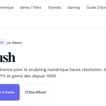
umérique
Séries / Films
Tutoriels
Gaming
Guide D’Ach
par
Maxon
IGN
ush
férence pour le sculpting numérique haute résolution. 
 VFX et game dev depuis 1999.
/ Acheter
Site officiel