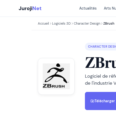
Aller
Juroji
Net
Actualités
Arts N
au
contenu
Accueil
Logiciels 3D
Character Design
ZBrush
CHARACTER DES
ZBr
Logiciel de ré
de l'industrie
Télécharger 