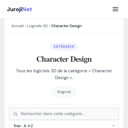
Aller
Juroji
Net
au
contenu
Accueil
Logiciels 3D
Character Design
CATÉGORIE
Character Design
Tous les logiciels 3D de la catégorie « Character
Design ».
1
logiciel