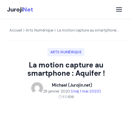
Aller
Juroji
Net
au
contenu
Accueil
Arts Numérique
La motion capture au smartphone...
ARTS NUMÉRIQUE
La motion capture au
smartphone : Aquifer !
Michael (Jurojin.net)
28 janvier 2020
(màj 1 mai 2020)
1
616