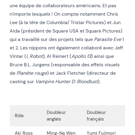
une équipe de collaborateurs américains. Et pas
n’importe lesquels ! On compte notamment Chris
Lee (à la tête de Columbia/ Tristar Pictures) et Jun
Aida (président de Square USA et Square Pictures)
qui a travaillé sur des projets tels que
Parasite Eve
1
et 2. Les nippons ont également collaboré avec Jeff
Vintar (
I, Robot
), Al Reinert (
Apollo 13
) ainsi que
Bruce B.L. Jurgens (responsable des effets visuels
de
Planète rouge
) et Jack Fletcher (directeur de
casting sur
Vampire Hunter D: Bloodlust
).
Doubleur
Doubleur
Rôle
anglais
français
Aki Ross
Ming-Na Wen
Yumi Fujimori