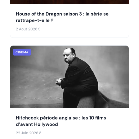
House of the Dragon saison 3 : la série se
rattrape-t-elle ?
2 Août 2026
·
9
CINÉMA
Hitchcock période anglaise : les 10 films
d’avant Hollywood
22 Juin 2026
·
8