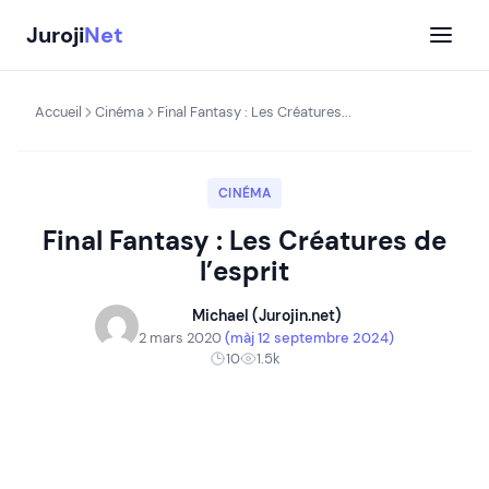
Aller
Juroji
Net
au
contenu
Accueil
Cinéma
Final Fantasy : Les Créatures...
CINÉMA
Final Fantasy : Les Créatures de
l’esprit
Michael (Jurojin.net)
2 mars 2020
(màj 12 septembre 2024)
10
1.5k