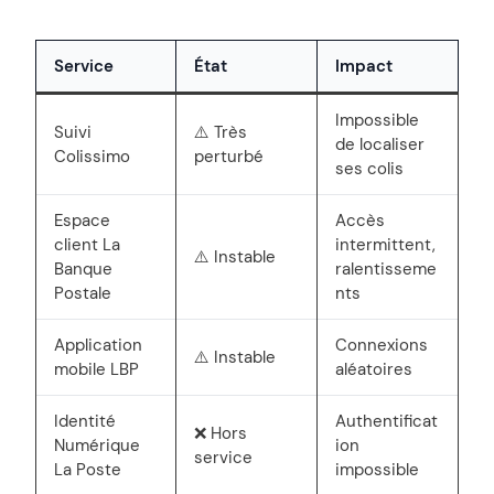
Service
État
Impact
Impossible
Suivi
⚠️ Très
de localiser
Colissimo
perturbé
ses colis
Espace
Accès
client La
intermittent,
⚠️ Instable
Banque
ralentisseme
Postale
nts
Application
Connexions
⚠️ Instable
mobile LBP
aléatoires
Identité
Authentificat
❌ Hors
Numérique
ion
service
La Poste
impossible