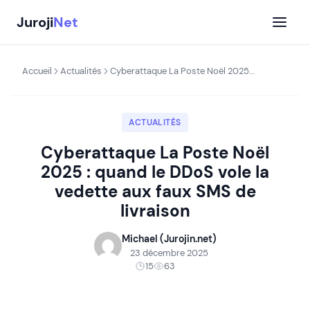
Aller
Juroji
Net
au
contenu
Accueil
Actualités
Cyberattaque La Poste Noël 2025...
ACTUALITÉS
Cyberattaque La Poste Noël
2025 : quand le DDoS vole la
vedette aux faux SMS de
livraison
Michael (Jurojin.net)
23 décembre 2025
15
63