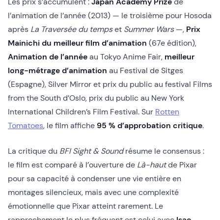
Les prix s’accumulent :
Japan Academy Prize
de
l’animation de l’année (2013) — le troisième pour Hosoda
après
La Traversée du temps
et
Summer Wars
—,
Prix
Mainichi du meilleur film d’animation
(67e édition),
Animation de l’année
au Tokyo Anime Fair,
meilleur
long-métrage d’animation
au Festival de Sitges
(Espagne), Silver Mirror et prix du public au festival Films
from the South d’Oslo, prix du public au New York
International Children’s Film Festival. Sur
Rotten
Tomatoes
, le film affiche
95 % d’approbation critique
.
La critique du
BFI Sight & Sound
résume le consensus :
le film est comparé à l’ouverture de
Là-haut
de Pixar
pour sa capacité à condenser une vie entière en
montages silencieux, mais avec une complexité
émotionnelle que Pixar atteint rarement. Le
rapprochement le plus fréquent est celui avec
Isao