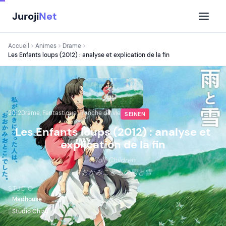
Aller
Juroji
Net
au
contenu
Accueil
Animes
Drame
Les Enfants loups (2012) : analyse et explication de la fin
2012
Drame, Fantastique, Tranche de vie
SEINEN
Les Enfants loups (2012) : analyse et
explication de la fin
Wolf Children
おおかみこどもの雨と雪
STUDIO
Madhouse
Studio Chizu