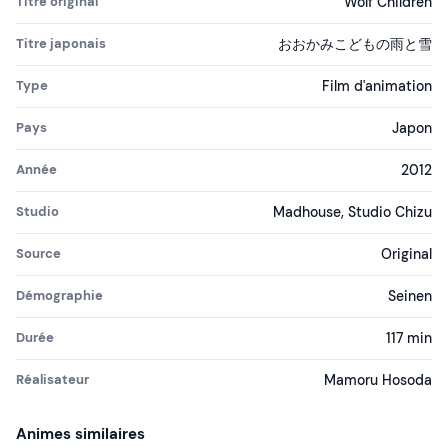
Titre original
Wolf Children
Titre japonais
おおかみこどもの雨と雪
Type
Film d'animation
Pays
Japon
Année
2012
Studio
Madhouse, Studio Chizu
Source
Original
Démographie
Seinen
Durée
117 min
Réalisateur
Mamoru Hosoda
Animes similaires