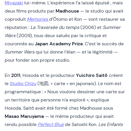
Miyazaki
lui-même. L’expérience l’a laissé épuisé , mais
deux films produits par
Madhouse
— le studio qui avait
coproduit
Memories
d’Ōtomo et Kon — vont restaurer sa
réputation :
La Traversée du temps
(2006) et
Summer
Wars
(2009), tous deux salués par la critique et
couronnés au
Japan Academy Prize
. C’est le succès de
Summer Wars
qui lui donne l’élan — et la légitimité —
pour fonder son propre studio.
En
2011
, Hosoda et le producteur
Yuichiro Saitō
créent
le
Studio Chizu
(地図, « carte » en japonais). Le nom est
programmatique : « Nous voulons dessiner une carte sur
un territoire que personne n’a exploré », explique
Hosoda. Saitō avait été formé chez Madhouse sous
Masao Maruyama
— le même producteur qui avait
rendu possible
Perfect Blue
de Satoshi Kon.
Les Enfants