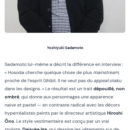
Yoshiyuki Sadamoto
Sadamoto lui-même a décrit la différence en interview :
« Hosoda cherche quelque chose de plus
mainstream
,
proche de l’esprit Ghibli. Il ne veut pas du
appeal
otaku
dans les designs. » Le résultat est un trait
dépouillé, non
ombré
, qui donne aux personnages une apparence
naïve et pastel — en contraste radical avec les décors
hyperréalistes peints par le directeur artistique
Hiroshi
Ōno
. Le style vestimentaire est conçu par un vrai
styliste,
Daisuke Iga
, qui dessine les vêtements sur de