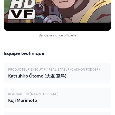
Bande-annonce officielle
Équipe technique
PRODUCTEUR EXÉCUTIF / RÉALISATEUR (CANNON FODDER)
Katsuhiro Ōtomo (大友 克洋)
RÉALISATEUR (MAGNETIC ROSE)
Kōji Morimoto