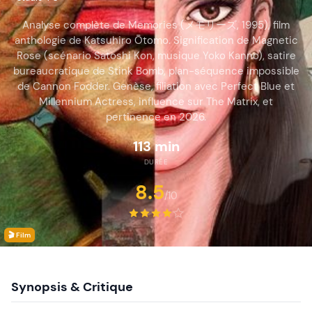
Analyse complète de Memories (メモリーズ, 1995), film
anthologie de Katsuhiro Ōtomo. Signification de Magnetic
Rose (scénario Satoshi Kon, musique Yoko Kanno), satire
bureaucratique de Stink Bomb, plan-séquence impossible
de Cannon Fodder. Genèse, filiation avec Perfect Blue et
Millennium Actress, influence sur The Matrix, et
pertinence en 2026.
113 min
DURÉE
8.5
/10
🎬 Film
Synopsis & Critique