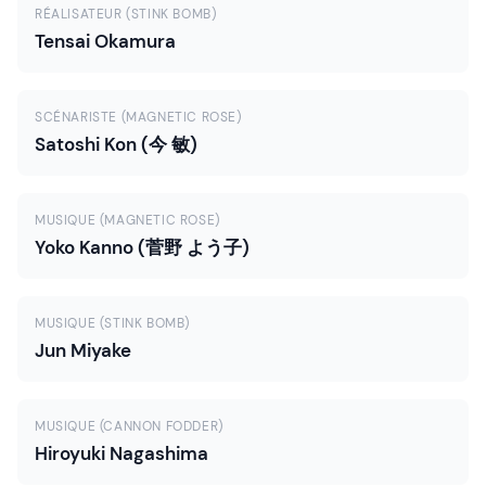
RÉALISATEUR (STINK BOMB)
Tensai Okamura
SCÉNARISTE (MAGNETIC ROSE)
Satoshi Kon (今 敏)
MUSIQUE (MAGNETIC ROSE)
Yoko Kanno (菅野 よう子)
MUSIQUE (STINK BOMB)
Jun Miyake
MUSIQUE (CANNON FODDER)
Hiroyuki Nagashima