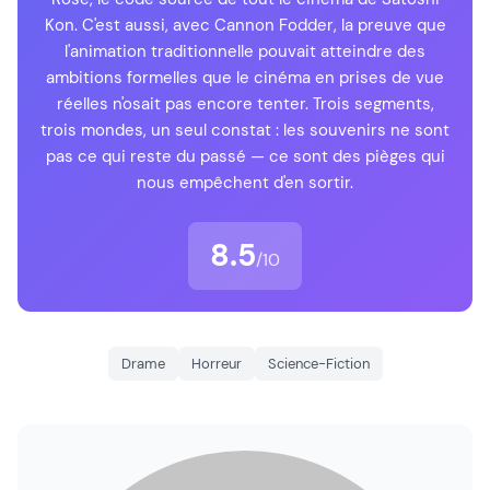
Kon. C'est aussi, avec Cannon Fodder, la preuve que
l'animation traditionnelle pouvait atteindre des
ambitions formelles que le cinéma en prises de vue
réelles n'osait pas encore tenter. Trois segments,
trois mondes, un seul constat : les souvenirs ne sont
pas ce qui reste du passé — ce sont des pièges qui
nous empêchent d'en sortir.
8.5
/10
Drame
Horreur
Science-Fiction