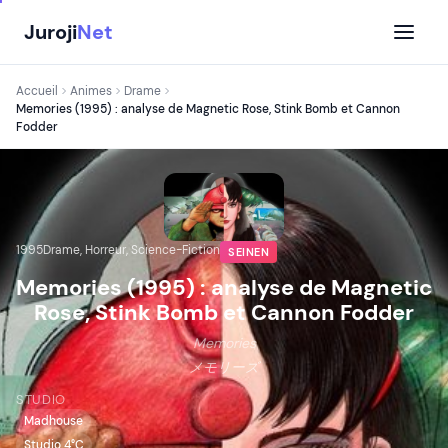
Aller
Juroji
Net
au
contenu
Accueil
Animes
Drame
Memories (1995) : analyse de Magnetic Rose, Stink Bomb et Cannon
Fodder
1995
Drame, Horreur, Science-Fiction
SEINEN
Memories (1995) : analyse de Magnetic
Rose, Stink Bomb et Cannon Fodder
Memories
メモリーズ
STUDIO
Madhouse
Studio 4°C