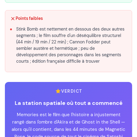
Points faibles
Stink Bomb est nettement en dessous des deux autres
segments ; le film souffre d'un déséquilibre structurel
(44 min / 19 min / 22 min) ; Cannon Fodder peut
sembler austère et hermétique ; peu de
développement des personnages dans les segments
courts ; édition française difficile à trouver
VERDICT
La station spatiale où tout a commencé
Memories est le film que l'histoire a injustement
rangé dans l'ombre d'Akira et de Ghost in the Shell —
alors qu'il contient, dans les 44 minutes de Magnetic
Rose, le code source de tout le cinéma de Satoshi