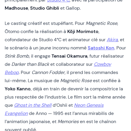
Madhouse
,
Studio Ghibli
et Gallop.
Le casting créatif est stupéfiant. Pour
Magnetic Rose
,
Ōtomo confie la réalisation à
Kōji Morimoto
,
cofondateur de Studio 4°C et animateur clé sur
Akira
, et
le scénario à un jeune inconnu nommé
Satoshi Kon
. Pour
Stink Bomb
, il engage
Tensai Okamura
, futur réalisateur
de
Darker than Black
et collaborateur sur
Cowboy
Bebop
. Pour
Cannon Fodder
, il prend les commandes
lui-même. La musique de
Magnetic Rose
est confiée à
Yoko Kanno
, déjà en train de devenir la compositrice la
plus respectée de l’industrie. Le film sort la même année
que
Ghost in the Shell
d’Oshii et
Neon Genesis
Evangelion
de Anno — 1995 est l’annus mirabilis de
l’animation japonaise, et
Memories
en est le chaînon
souvent oublié.