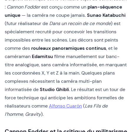
:
Cannon Fodder
est conçu comme un
plan-séquence
unique
— la caméra ne coupe jamais.
Sunao Katabuchi
(futur réalisateur de
Dans un recoin de ce monde
) est
spécialement recruté pour concevoir les transitions
impossibles entre les scènes. Les décors sont peints
comme des
rouleaux panoramiques continus
, et le
caméraman
Edamitsu
filme manuellement sur banc-
titre analogique, sans caméra informatisée, en marquant
les coordonnées X, Y et Z à la main. Quelques plans
complexes nécessitent la caméra multi-plan
informatisée de
Studio Ghibli
. Le résultat est un tour de
force technique qui anticipe les ambitions formelles de
réalisateurs comme
Alfonso Cuarón
(
Les Fils de
l’homme
,
Gravity
).
Cannon Fodder et la critique du militarisme