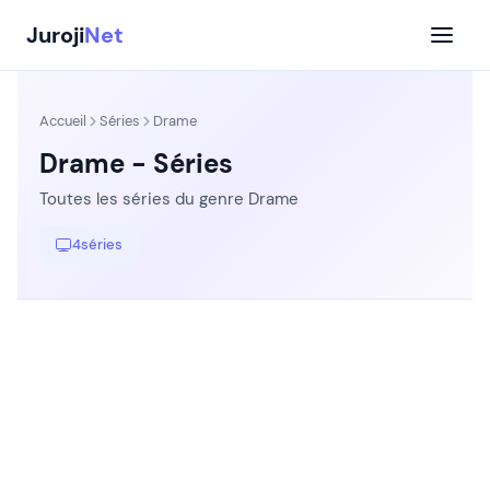
Aller
Juroji
Net
au
contenu
Accueil
Séries
Drame
Drame - Séries
Toutes les séries du genre Drame
4
séries