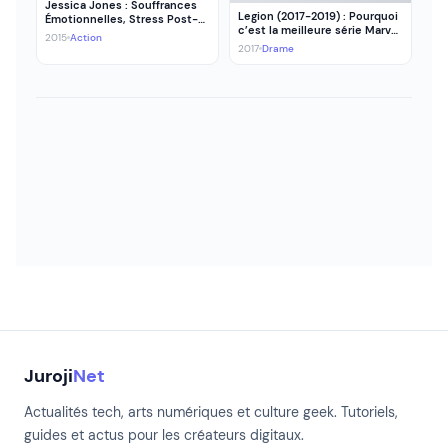
Jessica Jones : Souffrances
Legion (2017-2019) : Pourquoi
Émotionnelles, Stress Post-
c’est la meilleure série Marvel
Traumatique et Super-
2015
Action
que personne n’a vue
Héroïne
2017
Drame
Juroji
Net
Actualités tech, arts numériques et culture geek. Tutoriels,
guides et actus pour les créateurs digitaux.