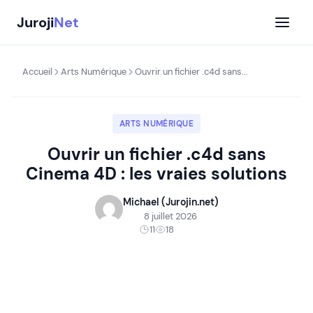
Aller
Juroji
Net
au
contenu
Accueil
Arts Numérique
Ouvrir un fichier .c4d sans...
ARTS NUMÉRIQUE
Ouvrir un fichier .c4d sans
Cinema 4D : les vraies solutions
Michael (Jurojin.net)
8 juillet 2026
11
18