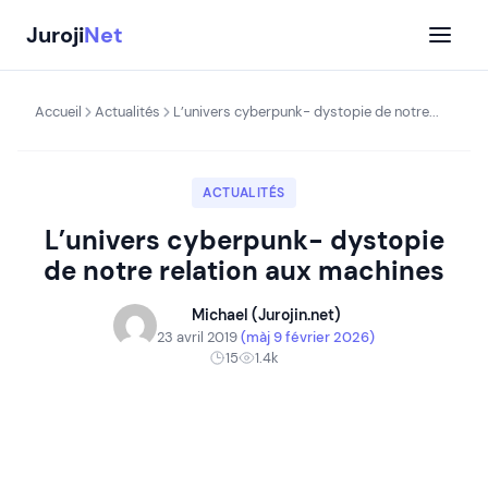
Aller
Juroji
Net
au
contenu
Accueil
Actualités
L’univers cyberpunk- dystopie de notre...
ACTUALITÉS
L’univers cyberpunk- dystopie
de notre relation aux machines
Michael (Jurojin.net)
23 avril 2019
(màj 9 février 2026)
15
1.4k