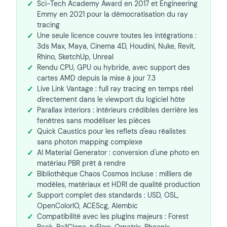
Sci-Tech Academy Award en 2017 et Engineering
Emmy en 2021 pour la démocratisation du ray
tracing
Une seule licence couvre toutes les intégrations :
3ds Max, Maya, Cinema 4D, Houdini, Nuke, Revit,
Rhino, SketchUp, Unreal
Rendu CPU, GPU ou hybride, avec support des
cartes AMD depuis la mise à jour 7.3
Live Link Vantage : full ray tracing en temps réel
directement dans le viewport du logiciel hôte
Parallax interiors : intérieurs crédibles derrière les
fenêtres sans modéliser les pièces
Quick Caustics pour les reflets d'eau réalistes
sans photon mapping complexe
AI Material Generator : conversion d'une photo en
matériau PBR prêt à rendre
Bibliothèque Chaos Cosmos incluse : milliers de
modèles, matériaux et HDRI de qualité production
Support complet des standards : USD, OSL,
OpenColorIO, ACEScg, Alembic
Compatibilité avec les plugins majeurs : Forest
Pack, RailClone, tyFlow, Ornatrix, Phoenix