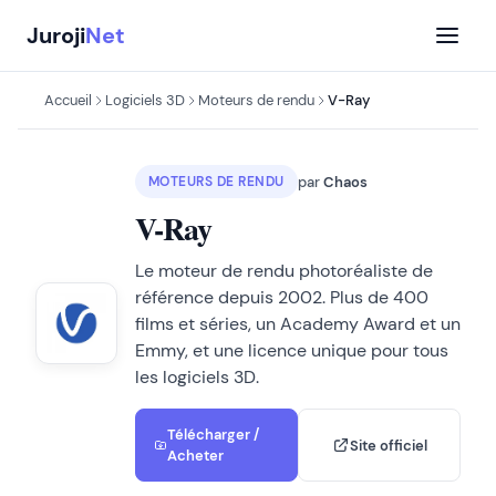
Aller
Juroji
Net
au
contenu
Accueil
Logiciels 3D
Moteurs de rendu
V-Ray
par
Chaos
MOTEURS DE RENDU
V-Ray
Le moteur de rendu photoréaliste de
référence depuis 2002. Plus de 400
films et séries, un Academy Award et un
Emmy, et une licence unique pour tous
les logiciels 3D.
Télécharger /
Site officiel
Acheter