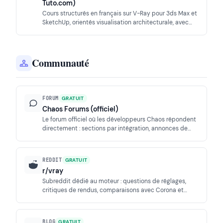
Tuto.com)
Cours structurés en français sur V-Ray pour 3ds Max et
SketchUp, orientés visualisation architecturale, avec
projets complets et certificats.
Communauté
FORUM
GRATUIT
Chaos Forums (officiel)
Le forum officiel où les développeurs Chaos répondent
directement : sections par intégration, annonces de
builds, support technique et feature requests.
REDDIT
GRATUIT
r/vray
Subreddit dédié au moteur : questions de réglages,
critiques de rendus, comparaisons avec Corona et
Cycles, entraide rapide entre utilisateurs.
BLOG
GRATUIT