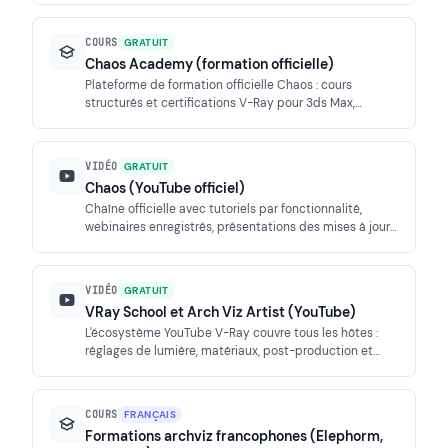
mise à jour.
COURS
GRATUIT
Chaos Academy (formation officielle)
Plateforme de formation officielle Chaos : cours
structurés et certifications V-Ray pour 3ds Max,
SketchUp et Rhino, du débutant au niveau
professionnel.
VIDÉO
GRATUIT
Chaos (YouTube officiel)
Chaîne officielle avec tutoriels par fonctionnalité,
webinaires enregistrés, présentations des mises à jour
et breakdowns d'artistes en production.
VIDÉO
GRATUIT
VRay School et Arch Viz Artist (YouTube)
L'écosystème YouTube V-Ray couvre tous les hôtes :
réglages de lumière, matériaux, post-production et
workflows archviz complets, en anglais comme en
français.
COURS
FRANÇAIS
Formations archviz francophones (Elephorm,