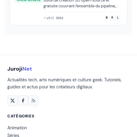
Suite de création 3D open-source et
OPEN-SOURCE
gratuite couvrant l'ensemble du pipeline,
de la modélisation au compositing.
v5.1.1 · 1994
W
M
L
Juroji
Net
Actualités tech, arts numériques et culture geek. Tutoriels,
guides et actus pour les créateurs digitaux.
CATÉGORIES
Animation
Séries