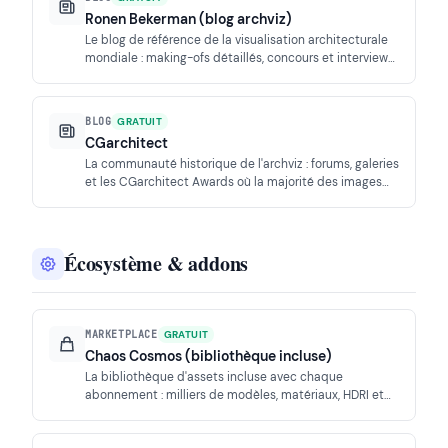
Ronen Bekerman (blog archviz)
Le blog de référence de la visualisation architecturale
mondiale : making-ofs détaillés, concours et interviews
où V-Ray et Corona dominent les workflows.
BLOG
GRATUIT
CGarchitect
La communauté historique de l'archviz : forums, galeries
et les CGarchitect Awards où la majorité des images
primées sortent de V-Ray.
Écosystème & addons
MARKETPLACE
GRATUIT
Chaos Cosmos (bibliothèque incluse)
La bibliothèque d'assets incluse avec chaque
abonnement : milliers de modèles, matériaux, HDRI et
désormais un générateur de matériaux par IA à partir
de photos.