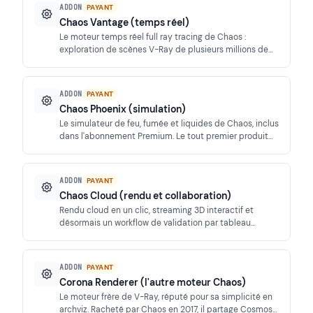
ADDON
PAYANT
Chaos Vantage (temps réel)
Le moteur temps réel full ray tracing de Chaos :
exploration de scènes V-Ray de plusieurs millions de
polygones en direct, avec Live Link dans le viewport
des hôtes.
ADDON
PAYANT
Chaos Phoenix (simulation)
Le simulateur de feu, fumée et liquides de Chaos, inclus
dans l'abonnement Premium. Le tout premier produit
de l'entreprise, toujours utilisé en production VFX.
ADDON
PAYANT
Chaos Cloud (rendu et collaboration)
Rendu cloud en un clic, streaming 3D interactif et
désormais un workflow de validation par tableau
Kanban pour les allers-retours clients.
ADDON
PAYANT
Corona Renderer (l'autre moteur Chaos)
Le moteur frère de V-Ray, réputé pour sa simplicité en
archviz. Racheté par Chaos en 2017, il partage Cosmos