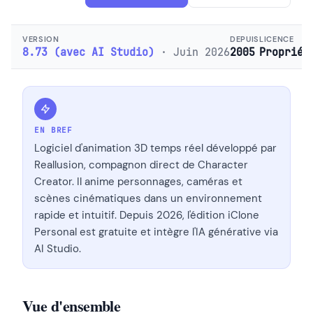
VERSION
DEPUIS
LICENCE
8.73 (avec AI Studio)
· Juin 2026
2005
Propriét
EN BREF
Logiciel d'animation 3D temps réel développé par
Reallusion, compagnon direct de Character
Creator. Il anime personnages, caméras et
scènes cinématiques dans un environnement
rapide et intuitif. Depuis 2026, l'édition iClone
Personal est gratuite et intègre l'IA générative via
AI Studio.
Vue d'ensemble