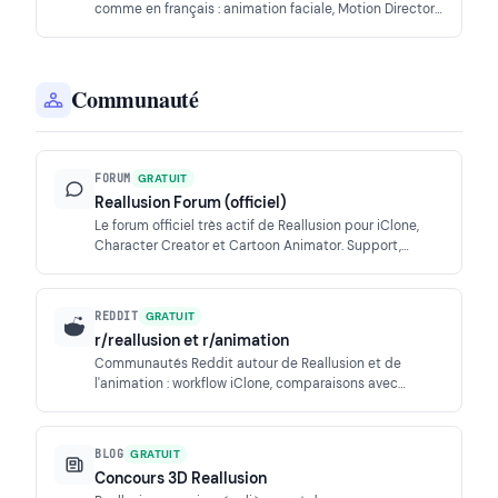
comme en français : animation faciale, Motion Director,
workflow avec Character Creator, export Blender et
Unreal, rendu AI Studio.
Communauté
FORUM
GRATUIT
Reallusion Forum (officiel)
Le forum officiel très actif de Reallusion pour iClone,
Character Creator et Cartoon Animator. Support,
annonces, retours de bugs et échanges entre
animateurs temps réel.
REDDIT
GRATUIT
r/reallusion et r/animation
Communautés Reddit autour de Reallusion et de
l'animation : workflow iClone, comparaisons avec
Blender et Maya, astuces de mocap et retours
d'expérience de créateurs indie.
BLOG
GRATUIT
Concours 3D Reallusion