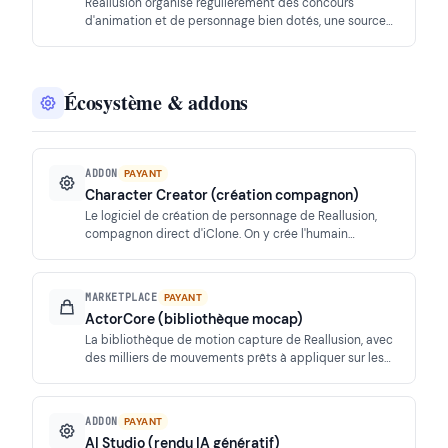
Reallusion organise régulièrement des concours
d'animation et de personnage bien dotés, une source
d'inspiration et un moyen de découvrir les possibilités
d'iClone en action.
Écosystème & addons
ADDON
PAYANT
Character Creator (création compagnon)
Le logiciel de création de personnage de Reallusion,
compagnon direct d'iClone. On y crée l'humain
numérique, puis on l'anime dans iClone, les données
circulant librement entre les deux.
MARKETPLACE
PAYANT
ActorCore (bibliothèque mocap)
La bibliothèque de motion capture de Reallusion, avec
des milliers de mouvements prêts à appliquer sur les
personnages dans iClone. Idéale pour peupler et
animer rapidement des scènes.
ADDON
PAYANT
AI Studio (rendu IA génératif)