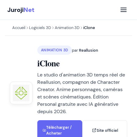
Aller
Juroji
Net
au
contenu
Accueil
Logiciels 3D
Animation 3D
iClone
par
Reallusion
ANIMATION 3D
iClone
Le studio d'animation 3D temps réel de
Reallusion, compagnon de Character
Creator. Anime personnages, caméras
et scènes cinématiques. Édition
Personal gratuite avec IA générative
depuis 2026.
Télécharger /
Site officiel
Acheter