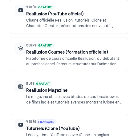
VIDÉO
GRATUIT
Reallusion (YouTube officiel)
Chaîne officielle Reallusion : tutoriels iClone et
Character Creator, présentations des nouveautés,
démonstrations de Motion Director, AI Studio et
workflow d'animation cinématique.
COURS
GRATUIT
Reallusion Courses (formation officielle)
Plateforme de cours officielle Reallusion, du débutant
au professionnel. Parcours structurés sur l'animation
iClone, la capture de mouvement et la mise en scène
cinématique.
BLOG
GRATUIT
Reallusion Magazine
Le magazine officiel avec études de cas, breakdowns
de films indie et tutoriels avancés montrant iClone en
production réelle, du court-métrage à la cinématique
de jeu.
VIDÉO
FRANÇAIS
Tutoriels iClone (YouTube)
L'écosystème YouTube couvre iClone, en anglais