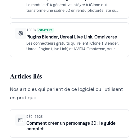
Le module d'IA générative intégré à iClone qui
transforme une scène 3D en rendu photoréaliste ou
stylisé, via FLUX, Seedance, Kling et Veo, avec
cohérence des personnages assurée.
ADDON
GRATUIT
Plugins Blender, Unreal Live Link, Omniverse
Les connecteurs gratuits qui relient iClone à Blender,
Unreal Engine (Live Link) et NVIDIA Omniverse, pour
intégrer l'animation temps réel dans presque tous les
pipelines 3D.
Articles liés
Nos articles qui parlent de ce logiciel ou l'utilisent
en pratique.
DÉC 2025
Comment créer un personnage 3D : le guide
complet