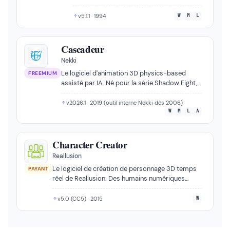
de la modélisation au compositing.
v5.1.1 · 1994
W
M
L
Cascadeur
Nekki
Le logiciel d'animation 3D physics-based
FREEMIUM
assisté par IA. Né pour la série Shadow Fight, il
rend le mouvement réaliste accessible grâce à
AutoPosing et AutoPhysics, avec une version
v2026.1 · 2019 (outil interne Nekki dès 2006)
gratuite.
W
M
L
A
Character Creator
Reallusion
Le logiciel de création de personnage 3D temps
PAYANT
réel de Reallusion. Des humains numériques
riggés et prêts pour l'animation en minutes,
désormais compatibles MetaHuman avec CC5.
v5.0 (CC5) · 2015
W