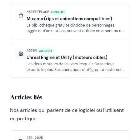
du bureau.
MARKETPLACE
GRATUIT
Mixamo (rigs et animations compatibles)
La bibliothèque gratuite d'Adobe de personnages
riggés et d'animations, souvent utilisée en amont ou en
complément de Cascadeur pour importer et
retravailler des mouvements.
ADDON
GRATUIT
Unreal Engine et Unity (moteurs cibles)
Les deux moteurs de jeu vers lesquels Cascadeur
exporte le plus. Ses animations s'intègrent directement
dans les pipelines Unreal et Unity via FBX, USD et le Live
Link.
Articles liés
Nos articles qui parlent de ce logiciel ou l'utilisent
en pratique.
DÉC 2025