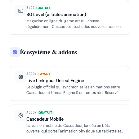
BLOG
GRATUIT
80 Level (articles animation)
Magazine en ligne du game art qui couvre
régulièrement Cascadeur : tests des nouvelles versions,
breakdowns d'animateurs et analyses des outils IA.
Écosystème & addons
ADDON
PAYANT
Live Link pour Unreal Engine
Le plugin officiel qui synchronise les animations entre
Cascadeur et Unreal Engine 5 en temps réel. Réservé
aux abonnés payants, il fluidifie le pipeline vers le
moteur d'Epic.
ADDON
GRATUIT
Cascadeur Mobile
La version mobile de Cascadeur, lancée en bêta
ouverte, qui porte l'animation physique sur tablette et
smartphone. Une extension inédite du logiciel au-delà