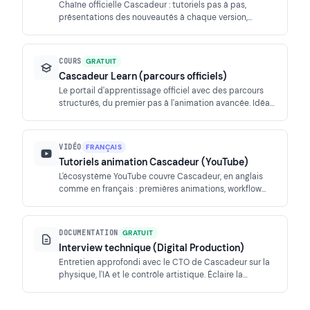
Chaîne officielle Cascadeur : tutoriels pas à pas,
présentations des nouveautés à chaque version,
démonstrations de l'IA et sessions dédiées à
l'animation physique.
COURS
GRATUIT
Cascadeur Learn (parcours officiels)
Le portail d'apprentissage officiel avec des parcours
structurés, du premier pas à l'animation avancée. Idéal
pour maîtriser la logique physique propre à l'outil.
VIDÉO
FRANÇAIS
Tutoriels animation Cascadeur (YouTube)
L'écosystème YouTube couvre Cascadeur, en anglais
comme en français : premières animations, workflow
AutoPhysics, nettoyage de mocap et export vers les
moteurs de jeu.
DOCUMENTATION
GRATUIT
Interview technique (Digital Production)
Entretien approfondi avec le CTO de Cascadeur sur la
physique, l'IA et le contrôle artistique. Éclaire la
philosophie et l'entraînement des modèles machine
learning de l'outil.