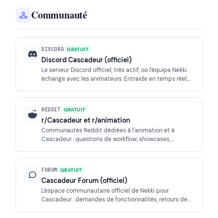
Communauté
DISCORD
GRATUIT
Discord Cascadeur (officiel)
Le serveur Discord officiel, très actif, où l'équipe Nekki
échange avec les animateurs. Entraide en temps réel,
partage de projets et support prioritaire pour les
abonnés Pro.
REDDIT
GRATUIT
r/Cascadeur et r/animation
Communautés Reddit dédiées à l'animation et à
Cascadeur : questions de workflow, showcases,
comparaisons avec Maya et Blender, astuces
AutoPhysics et retours utilisateurs.
FORUM
GRATUIT
Cascadeur Forum (officiel)
L'espace communautaire officiel de Nekki pour
Cascadeur : demandes de fonctionnalités, retours de
bugs, annonces des mises à jour et discussions entre
utilisateurs.