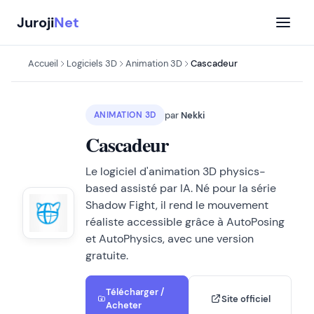
Aller
Juroji
Net
au
contenu
Accueil
Logiciels 3D
Animation 3D
Cascadeur
par
Nekki
ANIMATION 3D
Cascadeur
Le logiciel d'animation 3D physics-
based assisté par IA. Né pour la série
Shadow Fight, il rend le mouvement
réaliste accessible grâce à AutoPosing
et AutoPhysics, avec une version
gratuite.
Télécharger /
Site officiel
Acheter