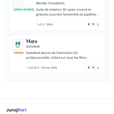
Blender Foundation
Suite de création 3D open-source et
OPEN-SOURCE
gratuite couvrant l'ensemble du pipeline,
de la modélisation au compositing.
v5.1.1 · 1994
W
M
L
Maya
Autodesk
Standard absolu de l'animation 3D
PAYANT
professionnelle. Utilisé sur tous les films
oscarisés pour leurs effets visuels depuis 1997,
de Matrix à Avatar.
v2026.3 · Février 1998
W
M
L
Juroji
Net