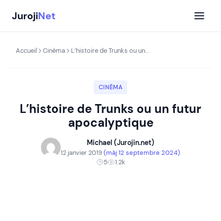
Aller
Juroji
Net
au
contenu
Accueil
Cinéma
L’histoire de Trunks ou un...
CINÉMA
L’histoire de Trunks ou un futur
apocalyptique
Michael (Jurojin.net)
12 janvier 2019
(màj 12 septembre 2024)
5
1.2k