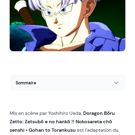
Sommaire
Mis en scène par Yoshihiro Ueda,
Doragon Bōru
Zetto: Zetsubō e no hankō !! Nokosareta chō
senshi • Gohan to Torankusu
est l’adaptation du