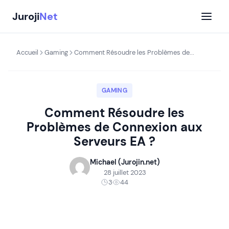
Aller
Juroji
Net
au
contenu
Accueil
Gaming
Comment Résoudre les Problèmes de...
GAMING
Comment Résoudre les
Problèmes de Connexion aux
Serveurs EA ?
Michael (Jurojin.net)
28 juillet 2023
3
44