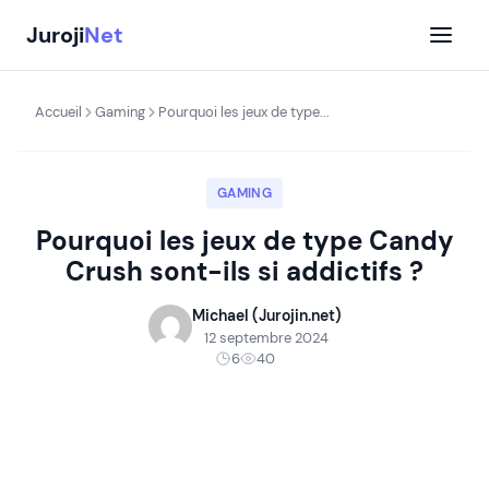
Aller
Juroji
Net
au
contenu
Accueil
Gaming
Pourquoi les jeux de type...
GAMING
Pourquoi les jeux de type Candy
Crush sont-ils si addictifs ?
Michael (Jurojin.net)
12 septembre 2024
6
40