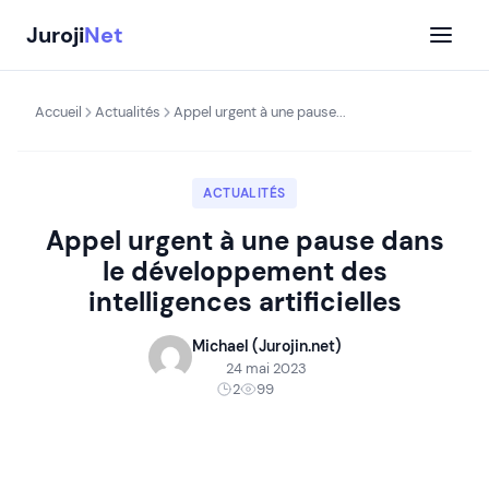
Aller
Juroji
Net
au
contenu
Accueil
Actualités
Appel urgent à une pause...
ACTUALITÉS
Appel urgent à une pause dans
le développement des
intelligences artificielles
Michael (Jurojin.net)
24 mai 2023
2
99