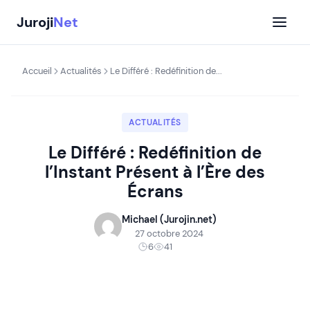
Aller
Juroji
Net
au
contenu
Accueil
Actualités
Le Différé : Redéfinition de...
ACTUALITÉS
Le Différé : Redéfinition de
l’Instant Présent à l’Ère des
Écrans
Michael (Jurojin.net)
27 octobre 2024
6
41