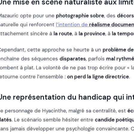
Une mise en scène naturaliste aux limit
Mazauric opte pour une
photographie sobre
, des
décors
naturelle qui renforcent
l’intention de
réalisme documen
attachement sincère à
la route
, à
la province
, à
la tempor
Cependant, cette approche se heurte à un
problème de
enchaîne des séquences
disparates
, parfois
mal rythm
ombent à plat. La volonté de ne pas trop écrire pour « la
retourne contre l’ensemble :
on perd la ligne directrice
.
Une représentation du handicap qui in
Le personnage de Hyacinthe, malgré sa centralité, est
éc
datés
. Le scénario semble hésiter entre
candide poétiq
sans jamais développer une psychologie convaincante. 