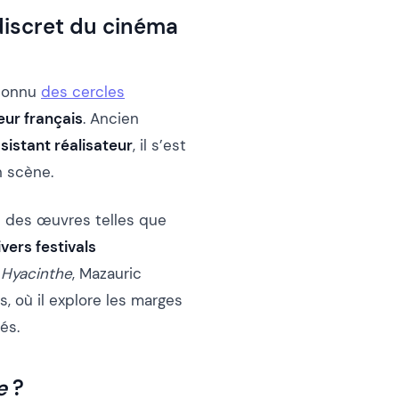
discret du cinéma
 connu
des cercles
ur français
. Ancien
sistant réalisateur
, il s’est
n scène.
c des œuvres telles que
ivers festivals
c
Hyacinthe
, Mazauric
ls, où il explore les marges
és.
e
?