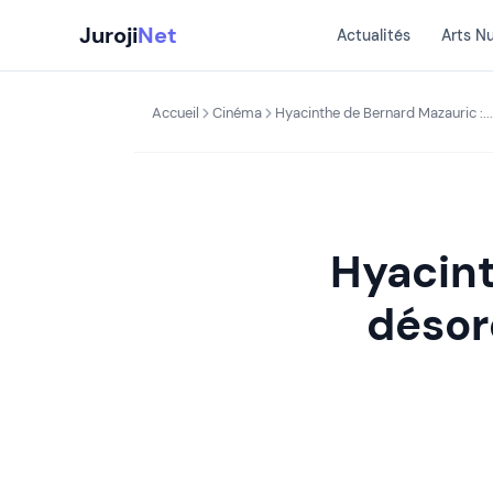
Aller
Juroji
Net
Actualités
Arts N
au
contenu
Accueil
Cinéma
Hyacinthe de Bernard Mazauric :...
Hyacint
désord