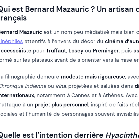
Qui est Bernard Mazauric ? Un artisan 
français
Bernard Mazauric
est un nom peu médiatisé mais bien
cinéphiles
attentifs à l’envers du décor du
cinéma d’aute
accessoiriste
pour
Truffaut
,
Losey
ou
Preminger
, puis
as
ormé sur les plateaux avant de s’orienter vers la mise e
Sa filmographie demeure
modeste mais rigoureuse
, ave
Chronique indienne
ou
Irina
, projetées et saluées dans
d
internationaux
, notamment à Cannes et à Athènes. Ave
s’attaque à un
projet plus personnel
, inspiré de faits rée
ociales et l’humanité de personnages souvent invisibilis
Quelle est l’intention derrière
Hyacinth