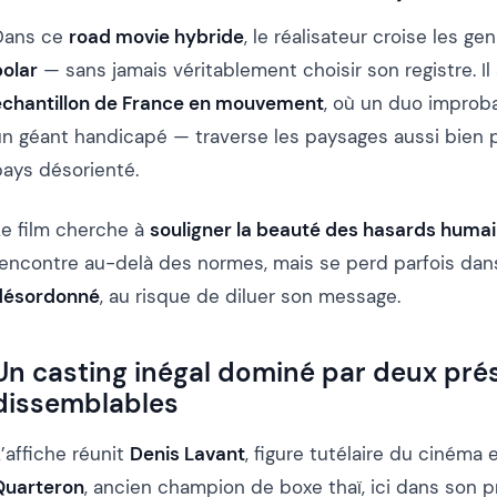
Dans ce
road movie hybride
, le réalisateur croise les g
polar
— sans jamais véritablement choisir son registre. Il
échantillon de France en mouvement
, où un duo improb
un géant handicapé — traverse les paysages aussi bien
pays désorienté.
Le film cherche à
souligner la beauté des hasards huma
rencontre au-delà des normes, mais se perd parfois da
désordonné
, au risque de diluer son message.
Un casting inégal dominé par deux pr
dissemblables
’affiche réunit
Denis Lavant
, figure tutélaire du cinéma 
Quarteron
, ancien champion de boxe thaï, ici dans son p