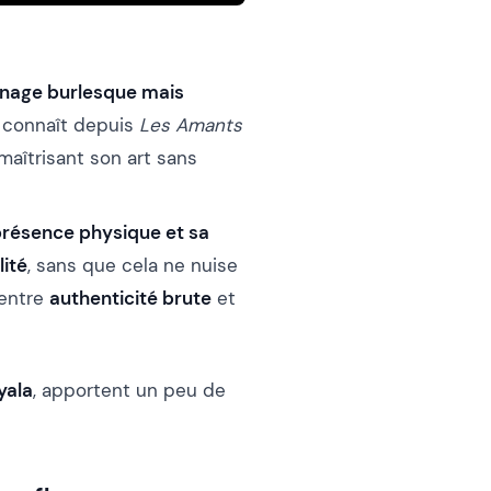
nage burlesque mais
i connaît depuis
Les Amants
 maîtrisant son art sans
résence physique et sa
lité
, sans que cela ne nuise
 entre
authenticité brute
et
yala
, apportent un peu de