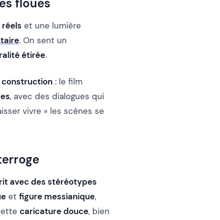
es floues
 réels
et une lumière
taire
. On sent un
alité étirée
.
 construction
: le film
ées
, avec des dialogues qui
isser vivre » les scènes se
terroge
rit avec des stéréotypes
ue
et
figure messianique
,
Cette
caricature douce
, bien