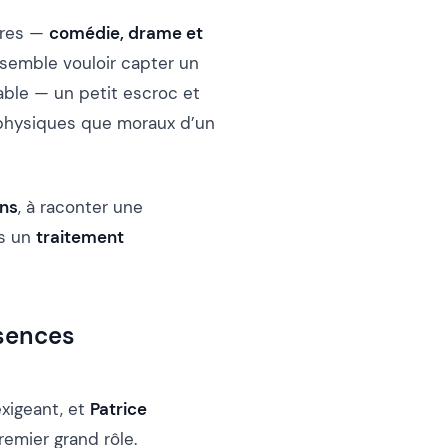
enres —
comédie, drame et
 semble vouloir capter un
able — un petit escroc et
 physiques que moraux d’un
ins
, à raconter une
ns un
traitement
ésences
exigeant, et
Patrice
remier grand rôle.