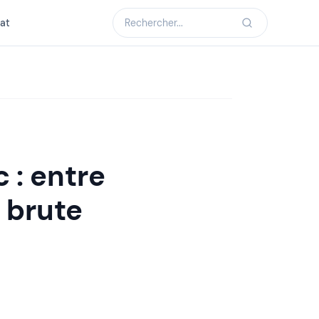
at
 : entre
é brute