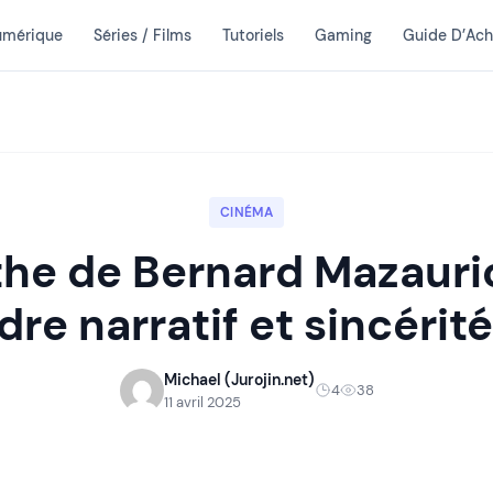
umérique
Séries / Films
Tutoriels
Gaming
Guide D’Ach
CINÉMA
he de Bernard Mazauric
re narratif et sincérit
Michael (Jurojin.net)
4
38
11 avril 2025