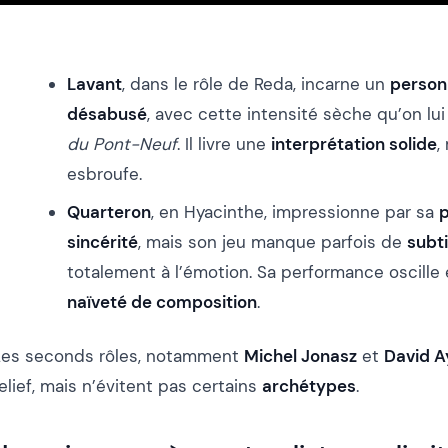
Lavant
, dans le rôle de Reda, incarne un
person
désabusé
, avec cette intensité sèche qu’on lu
du Pont-Neuf
. Il livre une
interprétation solide
,
esbroufe.
Quarteron
, en Hyacinthe, impressionne par sa
p
sincérité
, mais son jeu manque parfois de
subti
totalement à l’émotion. Sa performance oscille
naïveté de composition
.
Les seconds rôles, notamment
Michel Jonasz
et
David A
elief, mais n’évitent pas certains
archétypes
.