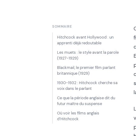
SOMMAIRE
Hitchcock avant Hollywood : un
apprenti déjà redoutable
d
Les muets : le style avant la parole
E
(1927-1929)
p
Blackmail, le premier film parlant
britannique (1929)
d
s
1930-1932 : Hitchcock cherche sa
voix dans le parlant
l
Ce que la période anglaise dit du
futur maître du suspense
Où voir les films anglais
v
d’Hitchcock
p