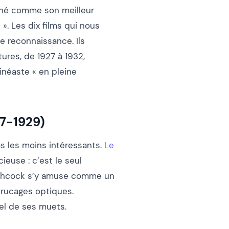
gné comme son meilleur
 ». Les dix films qui nous
e reconnaissance. Ils
ures, de 1927 à 1932,
inéaste « en pleine
27-1929)
s les moins intéressants.
Le
ieuse : c’est le seul
Hitchcock s’y amuse comme un
trucages optiques.
el de ses muets.