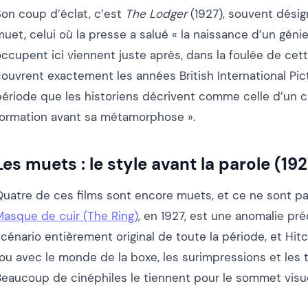
Son coup d’éclat, c’est
The Lodger
(1927), souvent dési
uet, celui où la presse a salué « la naissance d’un génie
ccupent ici viennent juste après, dans la foulée de cett
ouvrent exactement les années British International Pict
période que les historiens décrivent comme celle d’un c
formation avant sa métamorphose ».
Les muets : le style avant la parole (19
Quatre de ces films sont encore muets, et ce ne sont pa
Masque de cuir (The Ring)
, en 1927, est une anomalie préc
scénario entièrement original de toute la période, et 
fou avec le monde de la boxe, les surimpressions et les 
Beaucoup de cinéphiles le tiennent pour le sommet visu