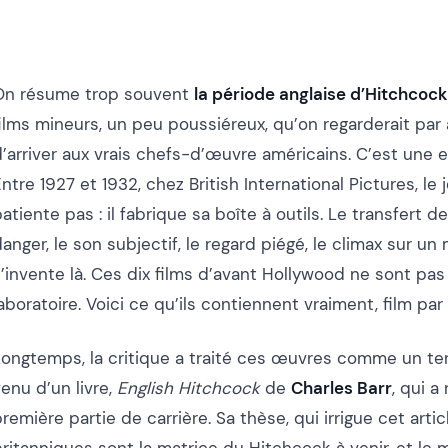
On résume trop souvent
la période anglaise d’Hitchcock
films mineurs, un peu poussiéreux, qu’on regarderait pa
’arriver aux vrais chefs-d’œuvre américains. C’est une er
ntre 1927 et 1932, chez British International Pictures, l
atiente pas : il fabrique sa boîte à outils. Le transfert d
anger, le son subjectif, le regard piégé, le climax sur 
’invente là. Ces dix films d’avant Hollywood ne sont pas
aboratoire. Voici ce qu’ils contiennent vraiment, film par 
Longtemps, la critique a traité ces œuvres comme un ter
enu d’un livre,
English Hitchcock
de
Charles Barr
, qui a
remière partie de carrière. Sa thèse, qui irrigue cet artic