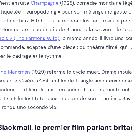
Vient ensuite
Champagne
(1928), comédie mondaine légè
étiquetée « europudding » pour son mélange indigeste d’
continentaux. Hitchcock la reniera plus tard, mais le pe
L’Homme » et le scénario de Stannard la sauvent de l’oub
rois ? (The Farmer’s Wife)
, la même année, il livre une
commande, adaptée d’une pièce : du théâtre filmé, qu’il 
ar le cadrage et le rythme.
The Manxman
(1929) referme le cycle muet. Drame insula
resque sévère, c’est un film de triangle amoureux corseté
pudeur tient lieu de mise en scène. Tous ces muets ont 
ritish Film Institute dans le cadre de son chantier « Sav
a rendu une seconde vie.
Blackmail, le premier film parlant brit