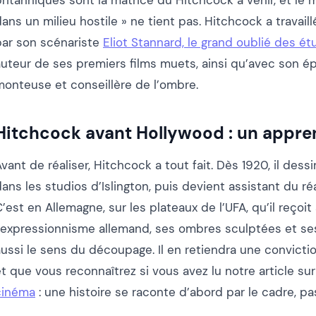
ritanniques sont la matrice du Hitchcock à venir, et le m
dans un milieu hostile » ne tient pas. Hitchcock a trava
par son scénariste
Eliot Stannard, le grand oublié des é
auteur de ses premiers films muets, ainsi qu’avec son ép
monteuse et conseillère de l’ombre.
Hitchcock avant Hollywood : un appren
vant de réaliser, Hitchcock a tout fait. Dès 1920, il dessi
ans les studios d’Islington, puis devient assistant du r
’est en Allemagne, sur les plateaux de l’UFA, qu’il reçoit
l’expressionnisme allemand, ses ombres sculptées et s
ussi le sens du découpage. Il en retiendra une conviction
t que vous reconnaîtrez si vous avez lu notre article su
cinéma
: une histoire se raconte d’abord par le cadre, pa