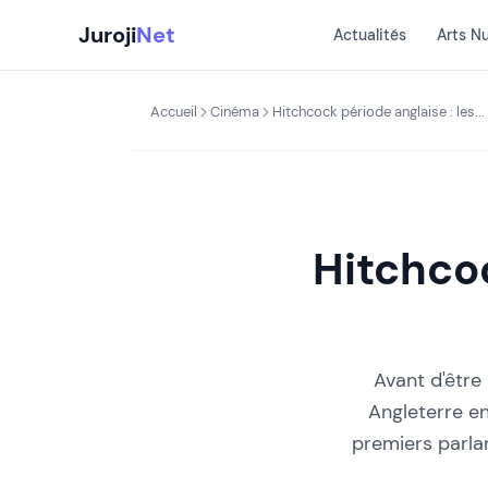
Aller
Juroji
Net
Actualités
Arts N
au
contenu
Accueil
Cinéma
Hitchcock période anglaise : les...
Hitchcoc
Avant d'être
Angleterre en
premiers parlan