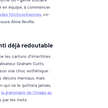
ythe du « génie solitaire
illé en équipe, à commencer
tudes hitchcockiennes
, co-
ouse Alma Reville,
ti déjà redoutable
ne les cartons d’intertitres
éalisateur Graham Cutts.
 son vrai choc esthétique :
es décors mentaux, mais
 qui ne le quittera jamais,
r
la grammaire de l’image au
s par les mots.