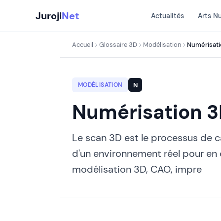
Aller
Juroji
Net
Actualités
Arts N
au
contenu
Accueil
Glossaire 3D
Modélisation
Numérisati
N
MODÉLISATION
Numérisation 
Le scan 3D est le processus de c
d'un environnement réel pour en 
modélisation 3D, CAO, impre