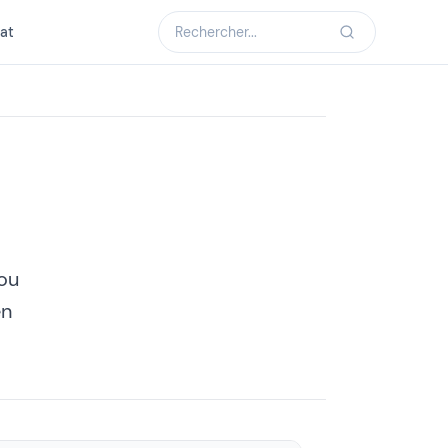
at
 ou
en