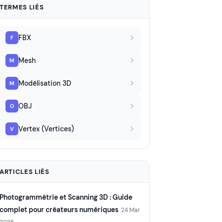
TERMES LIÉS
FBX
F
Mesh
M
Modélisation 3D
M
OBJ
O
Vertex (Vertices)
V
ARTICLES LIÉS
Photogrammétrie et Scanning 3D : Guide
complet pour créateurs numériques
24 Mar