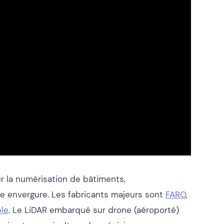
r la numérisation de bâtiments,
de envergure. Les fabricants majeurs sont
FARO
,
ble
. Le LiDAR embarqué sur drone (aéroporté)