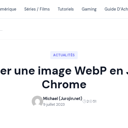
umérique
Séries / Films
Tutoriels
Gaming
Guide D’Ach
..
ACTUALITÉS
rer une image WebP en
Chrome
Michael (Jurojin.net)
2
51
9 juillet 2023