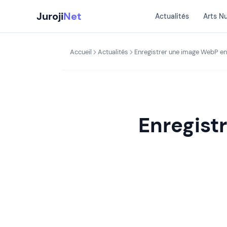
Aller
Juroji
Net
Actualités
Arts N
au
contenu
Accueil
Actualités
Enregistrer une image WebP en.
Enregist