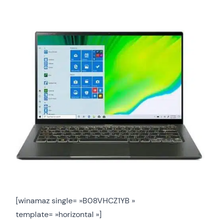
[winamaz single= »B08VHCZ1YB »
template= »horizontal »]