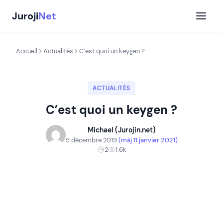
Aller
Juroji
Net
au
contenu
Accueil
Actualités
C’est quoi un keygen ?
ACTUALITÉS
C’est quoi un keygen ?
Michael (Jurojin.net)
5 décembre 2019
(màj 11 janvier 2021)
2
1.6k