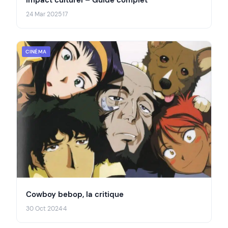
24 Mar 2025
·
17
CINÉMA
Cowboy bebop, la critique
30 Oct 2024
·
4