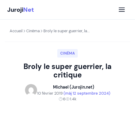
Aller
Juroji
Net
au
contenu
Accueil
Cinéma
Broly le super guerrier, la...
CINÉMA
Broly le super guerrier, la
critique
Michael (Jurojin.net)
10 février 2019
(màj 12 septembre 2024)
6
1.4k