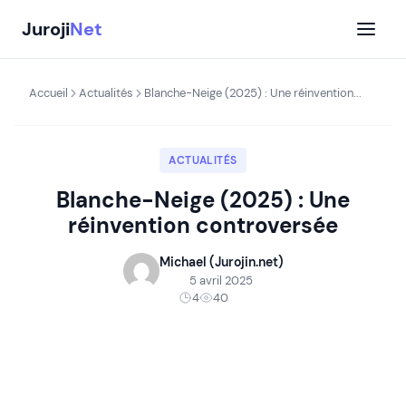
Aller
Juroji
Net
au
contenu
Accueil
Actualités
Blanche-Neige (2025) : Une réinvention...
ACTUALITÉS
Blanche-Neige (2025) : Une
réinvention controversée
Michael (Jurojin.net)
5 avril 2025
4
40