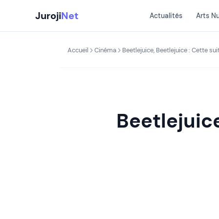
Aller
Juroji
Net
Actualités
Arts N
au
contenu
Accueil
Cinéma
Beetlejuice, Beetlejuice : Cette suit
Beetlejuice