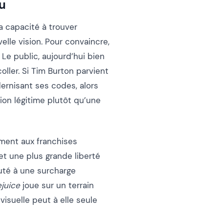
au
a capacité à trouver
lle vision. Pour convaincre,
 Le public, aujourd’hui bien
ller. Si Tim Burton parvient
dernisant ses codes, alors
on légitime plutôt qu’une
rement aux franchises
t une plus grande liberté
puté à une surcharge
ejuice
joue sur un terrain
 visuelle peut à elle seule