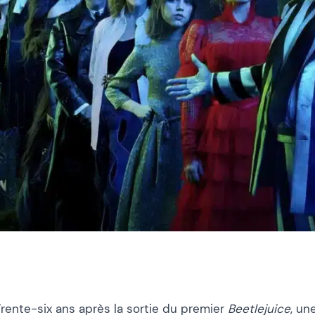
Trente-six ans après la sortie du premier
Beetlejuice
, un