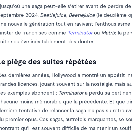
 jusqu’où une saga peut-elle s’étirer avant de perdre de 
septembre 2024,
Beetlejuice, Beetlejuice
(le deuxième o
une nouvelle génération tout en ravivant l’enthousiasme 
l’instar de franchises comme
Terminator
ou
Matrix
, la pe
suite soulève inévitablement des doutes.
Le piège des suites répétées
Ces dernières années, Hollywood a montré un appétit ins
randes licences, jouant souvent sur la nostalgie, mais au
Les exemples abondent :
Terminator
a perdu sa pertinenc
chacune moins mémorable que la précédente. Et que di
ernière tentative de relancer la saga n’a pas su retrouver
du premier opus. Ces sagas, autrefois marquantes, se so
ontrant qu’il est souvent difficile de maintenir un souffl