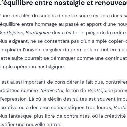
L’équilibre entre nostalgie et renouve
L’une des clés du succès de cette suite résidera dans s
l’équilibre entre hommage au passé et apport d’une nouve
eetlejuice, Beetlejuice
devra éviter le piège de la redite.
lus exigeant, ne se contentera pas d’un simple copier-co
 exploiter l’univers singulier du premier film tout en mo
cette suite pourrait se démarquer comme une continuati
simple opération nostalgique.
l est aussi important de considérer le fait que, contrai
précitées comme
Terminator
, le ton de
Beetlejuice
perme
d’expression. Là où le déclin des suites est souvent im
arrative ou à des arcs scénaristiques trop lourds,
Beetl
lus fantasque, plus libre de contraintes, où la créativité
ustifier une nouvelle entrée.