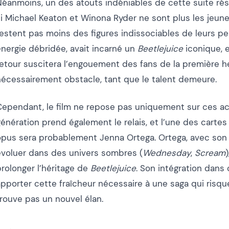
Néanmoins, un des atouts indéniables de cette suite ré
i Michael Keaton et Winona Ryder ne sont plus les jeunes
restent pas moins des figures indissociables de leurs p
énergie débridée, avait incarné un
Beetlejuice
iconique, e
retour suscitera l’engouement des fans de la première he
nécessairement obstacle, tant que le talent demeure.
Cependant, le film ne repose pas uniquement sur ces ac
génération prend également le relais, et l’une des cart
opus sera probablement Jenna Ortega. Ortega, avec son 
évoluer dans des univers sombres (
Wednesday
,
Scream
prolonger l’héritage de
Beetlejuice
. Son intégration dans 
pporter cette fraîcheur nécessaire à une saga qui risque
trouve pas un nouvel élan.