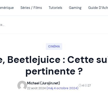
umérique
Séries / Films
Tutoriels
Gaming
Guide D’Ach
e...
CINÉMA
, Beetlejuice : Cette su
pertinente ?
Michael (Jurojin.net)
4
27
22 août 2024
(màj 4 octobre 2024)