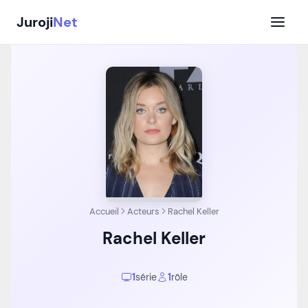
Aller
Juroji
Net
au
contenu
Accueil
Acteurs
Rachel Keller
Rachel Keller
1
série
1
rôle