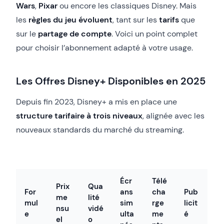
Wars
,
Pixar
ou encore les classiques Disney. Mais
les
règles du jeu évoluent
, tant sur les
tarifs
que
sur le
partage de compte
. Voici un point complet
pour choisir l’abonnement adapté à votre usage.
Les Offres Disney+ Disponibles en 2025
Depuis fin 2023, Disney+ a mis en place une
structure tarifaire à trois niveaux
, alignée avec les
nouveaux standards du marché du streaming.
Écr
Télé
Prix
Qua
For
ans
cha
Pub
me
lité
mul
sim
rge
licit
nsu
vidé
e
ulta
me
é
el
o