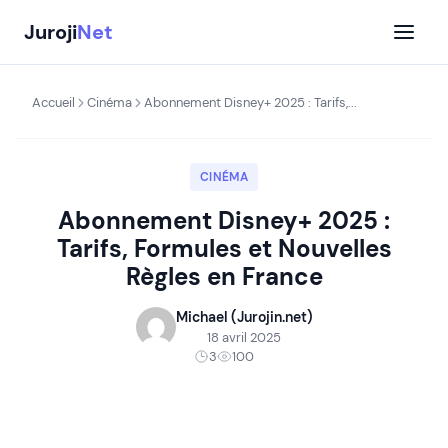
Aller
Juroji
Net
au
contenu
Accueil
Cinéma
Abonnement Disney+ 2025 : Tarifs,...
CINÉMA
Abonnement Disney+ 2025 :
Tarifs, Formules et Nouvelles
Règles en France
Michael (Jurojin.net)
18 avril 2025
3
100