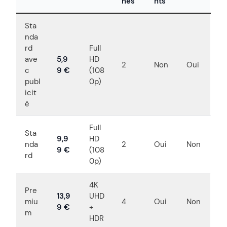
nés
nts
Sta
nda
rd
Full
ave
5,9
HD
2
Non
Oui
c
9 €
(108
publ
0p)
icit
é
Full
Sta
9,9
HD
nda
2
Oui
Non
9 €
(108
rd
0p)
4K
Pre
13,9
UHD
miu
4
Oui
Non
9 €
+
m
HDR