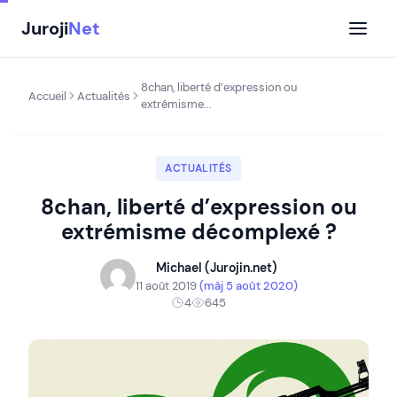
Aller
Juroji
Net
au
contenu
8chan, liberté d’expression ou
Accueil
Actualités
extrémisme...
ACTUALITÉS
8chan, liberté d’expression ou
extrémisme décomplexé ?
Michael (Jurojin.net)
11 août 2019
(màj 5 août 2020)
4
645