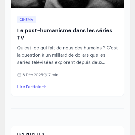
CINÉMA
Le post-humanisme dans les séries
TV
Qu’est-ce qui fait de nous des humains ? C’est
la question à un milliard de dollars que les
séries télévisées explorent depuis deux
décennies avec une obsession quasi-
18 Déc 2025
17 min
maniaque. Des Cylons de Battlestar Galactica
aux hôtes de Westworld, en passant par les
Lire l'article
synths de Humans et les « sleeves » d’Altered
Carbon, la télévision est devenue le laboratoire
... <a title="Le post-humanisme dans les séries
TV" class="read-more"
href="https://jurojin.net/le-post-humanisme-
dans-les-series-tv/" aria-label="En savoir plus
sur Le post-humanisme dans les séries
LES PLUS LUS