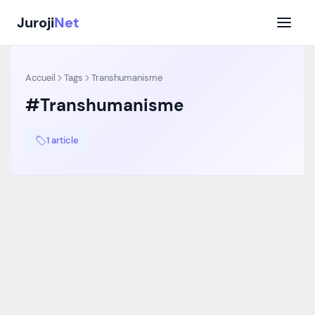
Aller
Juroji
Net
au
contenu
Accueil
Tags
Transhumanisme
#Transhumanisme
1 article