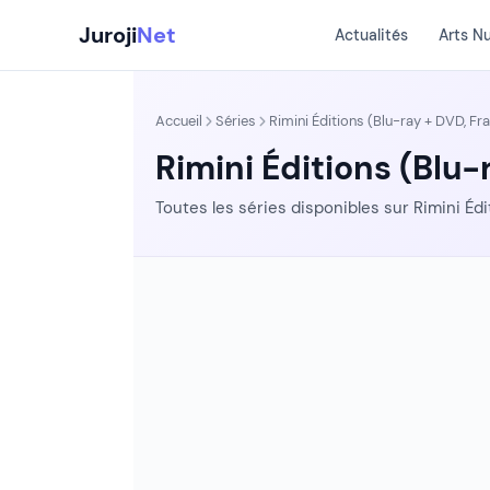
Aller
Juroji
Net
Actualités
Arts N
au
contenu
Accueil
Séries
Rimini Éditions (Blu-ray + DVD, Fr
Rimini Éditions (Blu
Toutes les séries disponibles sur Rimini Édi