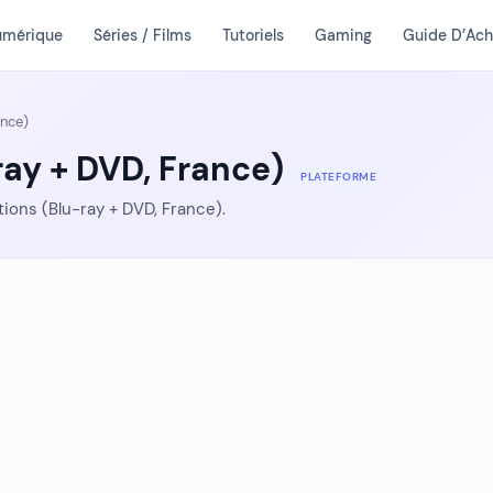
umérique
Séries / Films
Tutoriels
Gaming
Guide D’Ach
ance)
-ray + DVD, France)
PLATEFORME
tions (Blu-ray + DVD, France).