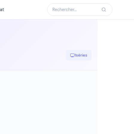
at
1
séries