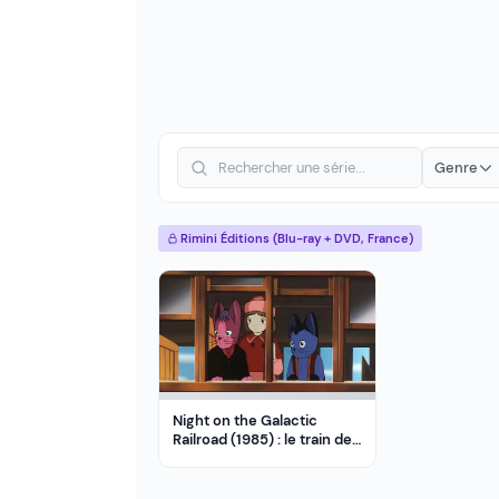
Genre
Rimini Éditions (Blu-ray + DVD, France)
Night on the Galactic
Railroad (1985) : le train des
morts