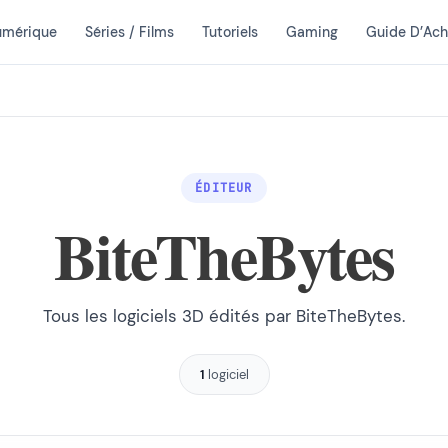
umérique
Séries / Films
Tutoriels
Gaming
Guide D’Ach
ÉDITEUR
BiteTheBytes
Tous les logiciels 3D édités par BiteTheBytes.
1
logiciel