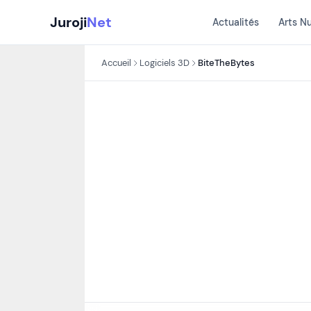
Aller
Juroji
Net
Actualités
Arts N
au
contenu
Accueil
Logiciels 3D
BiteTheBytes