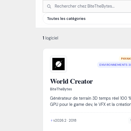
1
logiciel
PAYAN
ENVIRONNEMENTS 3
World Creator
BiteTheBytes
Générateur de terrain 3D temps réel 100 
GPU pour le game dev, le VFX et la créatio
d'environnements professionnels.
v2026.2 · 2018