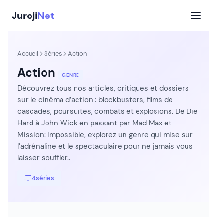
Aller
Juroji
Net
au
contenu
Accueil
Séries
Action
Action
GENRE
Découvrez tous nos articles, critiques et dossiers
sur le cinéma d’action : blockbusters, films de
cascades, poursuites, combats et explosions. De Die
Hard à John Wick en passant par Mad Max et
Mission: Impossible, explorez un genre qui mise sur
l’adrénaline et le spectaculaire pour ne jamais vous
laisser souffler..
4
séries