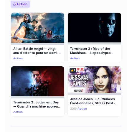
Action
Terminator 3 : Rise of the
Alita : Battle Angel — vingt
Machines – L’apocalypse
ans d’attente pour un demi-
qu’on ne pouvait pas
film
Action
Action
empêcher
7
Jessica Jones : Souffrances
Terminator 2 : Judgment Day
Émotionnelles, Stress Post-
— Quand la machine apprend
Traumatique et Super-
2015
Action
à pleurer
Héroïne
Action