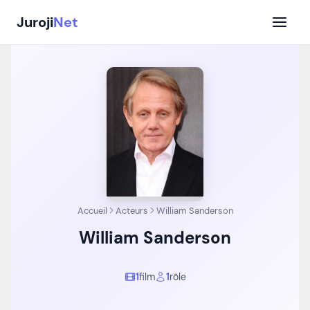
Aller
Juroji
Net
au
contenu
Accueil
Acteurs
William Sanderson
William Sanderson
1
film
1
rôle