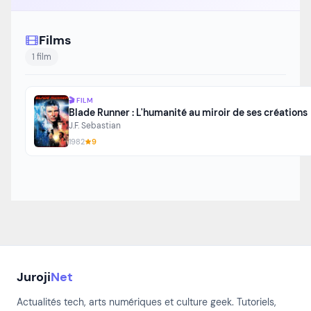
Films
1 film
🎬 FILM
Blade Runner : L'humanité au miroir de ses créations
J.F. Sebastian
1982
9
Juroji
Net
Actualités tech, arts numériques et culture geek. Tutoriels,