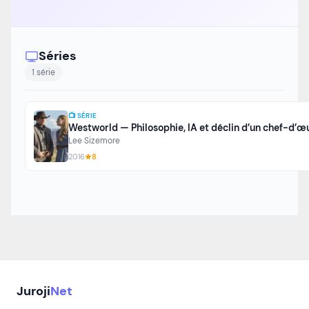
Séries
1 série
📺 SÉRIE
Westworld — Philosophie, IA et déclin d’un chef-d’œ
Lee Sizemore
2016
8
Juroji
Net