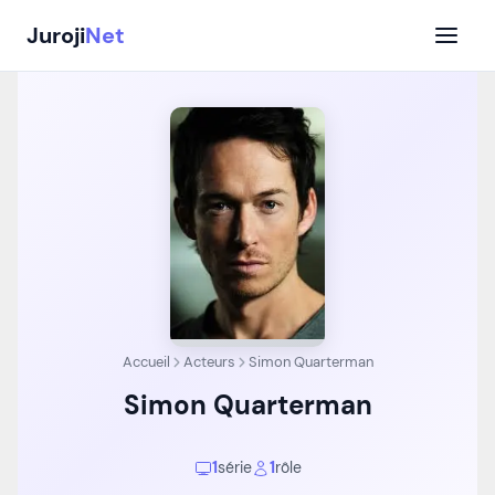
Aller
Juroji
Net
au
contenu
Accueil
Acteurs
Simon Quarterman
Simon Quarterman
1
série
1
rôle