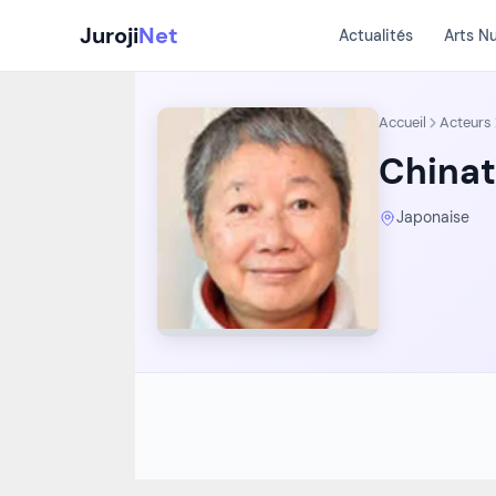
Aller
Juroji
Net
Actualités
Arts N
au
contenu
Accueil
Acteurs
China
Japonaise