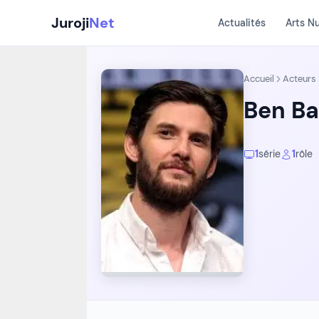
Aller
Juroji
Net
Actualités
Arts N
au
contenu
Accueil
Acteurs
Ben Ba
1
série
1
rôle