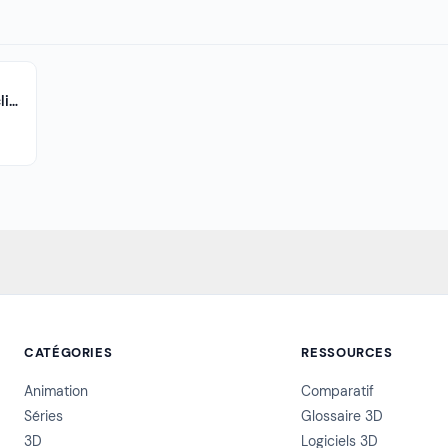
Westworld — Philosophie, IA et déclin d’un chef-d’œuvre
CATÉGORIES
RESSOURCES
Animation
Comparatif
Séries
Glossaire 3D
3D
Logiciels 3D