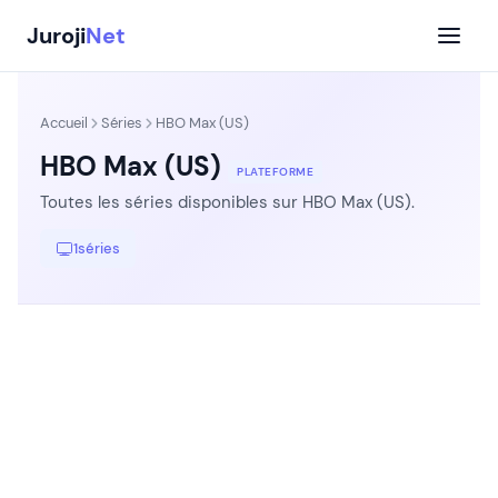
Aller
Juroji
Net
au
contenu
Accueil
Séries
HBO Max (US)
HBO Max (US)
PLATEFORME
Toutes les séries disponibles sur HBO Max (US).
1
séries